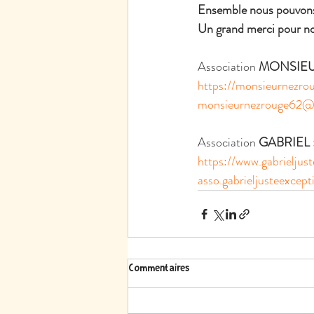
Ensemble nous pouvon
Un grand merci pour not
Association 
MONSIEU
https://monsieurnezro
monsieurnezrouge62@
Association 
GABRIEL 
https://www.gabrieljust
asso.gabrieljusteexce
Commentaires