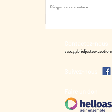
Rédigez un commentaire...
Contactez-nous
asso.gabrieljusteexcepti
Suivez-nous
Faire un don