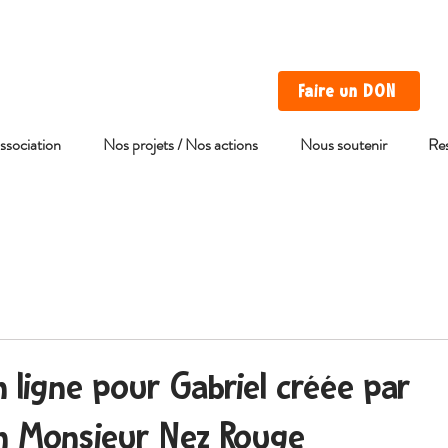
Faire un DON
association
Nos projets / Nos actions
Nous soutenir
Re
 ligne pour Gabriel créée par
on Monsieur Nez Rouge