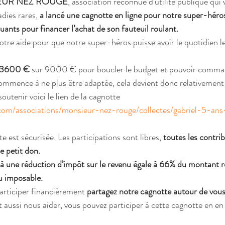
SIEUR NEZ ROUGE
, association reconnue d’utilité publique qui 
dies rares, 
a lancé une cagnotte en ligne pour notre super-héro
uants pour financer l’achat de son fauteuil roulant.
tre aide pour que notre super-héros puisse avoir le quotidien le
3600 €
 sur 9000 € pour boucler le budget et pouvoir comman
ommence à ne plus être adaptée, cela devient donc relativement
outenir voici le lien de la cagnotte 
.com/associations/monsieur-nez-rouge/collectes/gabriel-5-an
e est sécurisée. Les participations sont libres, 
toutes les contri
de petit don.
à une réduction d’impôt sur le revenu égale à 66% du montant re
u imposable.
articiper financièrement 
partagez notre cagnotte autour de vo
t aussi nous aider, vous pouvez participer à cette cagnotte en en