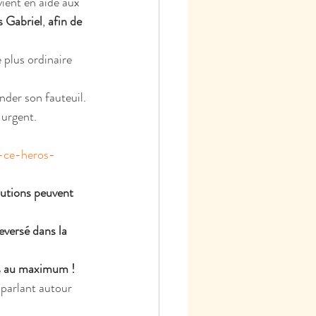
vient en aide aux 
s Gabriel
, 
afin de 
 plus ordinaire 
der son fauteuil.
 urgent.
s-ce-heros-
butions peuvent 
versé dans la 
us au maximum !
 parlant autour 