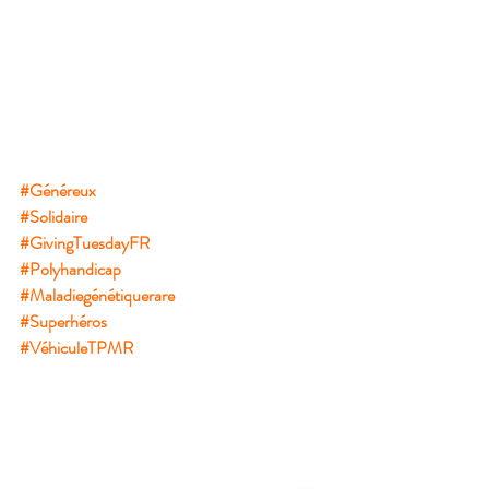
#Généreux
#Solidaire
#GivingTuesdayFR
#Polyhandicap
#Maladiegénétiquerare
#Superhéros
#VéhiculeTPMR