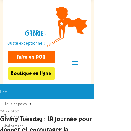
GABRIEL
Juste exceptionnel !
Faire un DON
Boutique en ligne
Post
Tous les posts
29 nov. 2022
Tous les posts
Giving Tuesday : LA journée pour
événement
donner et encourager la