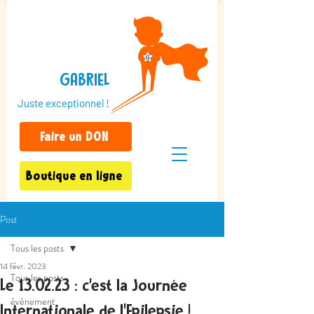
GABRIEL
Juste exceptionnel !
Faire un DON
Boutique en ligne
Post
Tous les posts
14 févr. 2023
Tous les posts
Le 13.02.23 : c'est la Journée
événement
Internationale de l'Epilepsie !