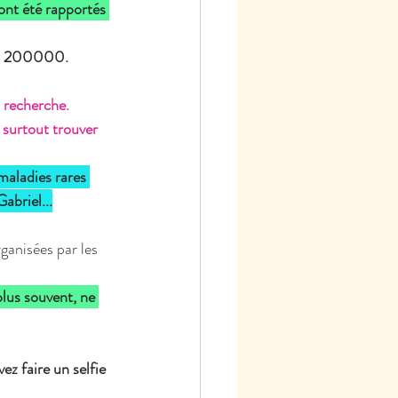
ont été rapportés 
à 200000.
a recherche.
 surtout trouver 
maladies rares 
abriel...
ganisées par les 
lus souvent, ne 
z faire un selfie 