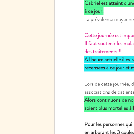
Gabriel est atteint d'u
à ce jour.
La prévalence moyenne à
Cette journée est impor
Il faut soutenir les mal
des traitements !!
A l'heure actuelle il e
recensées à ce jour et 
Lors de cette journée, 
associations de patients
Alors continuons de nou
soient plus mortelles à l
Pour les personnes qui s
en arborant les 3 couleu