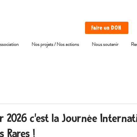
Faire un DON
association
Nos projets / Nos actions
Nous soutenir
Re
er 2026 c'est la Journée Internat
s Rares !