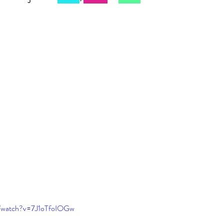
m/watch?v=7J1oTfoIOGw