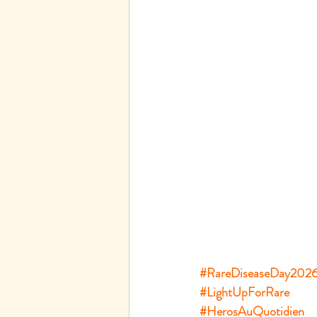
#RareDiseaseDay202
#LightUpForRare
#HerosAuQuotidien