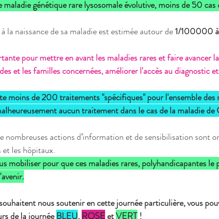
ne maladie génétique rare lysosomale évolutive, moins de 50 cas 
 la naissance de sa maladie est estimée autour de 
1/100000 
tante pour mettre en avant les maladies rares et faire avancer l
ades et les familles concernées, améliorer l'accès au diagnostic et
xiste moins de 200 traitements "spécifiques" pour l'ensemble des 
malheureusement aucun traitement dans le cas de la maladie de G
de nombreuses actions d’information et de sensibilisation sont or
 et les hôpitaux.
s mobiliser pour que ces maladies rares, polyhandicapantes le p
'avenir.
ouhaitent nous soutenir en cette journée particulière, vous pouve
rs de la journée 
BLEU
, 
ROSE
 et 
VERT
 !