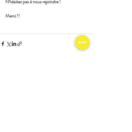
N'hésitez pas à nous rejoindre !
Merci !!
Commentaires
Rédigez un commentaire...
Contactez-nous
asso.gabrieljusteexceptionnel@gmail.com