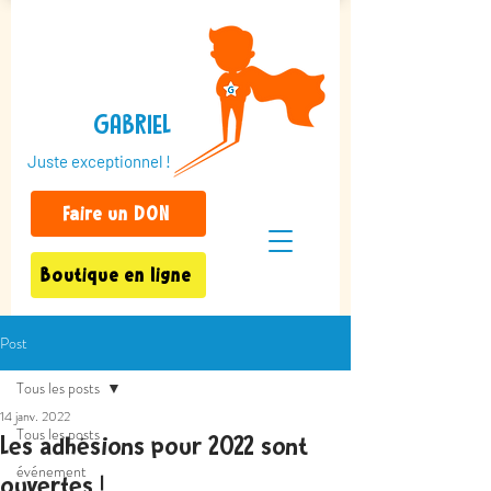
GABRIEL
Juste exceptionnel !
Faire un DON
Boutique en ligne
Post
Tous les posts
14 janv. 2022
Tous les posts
Les adhésions pour 2022 sont
événement
ouvertes !