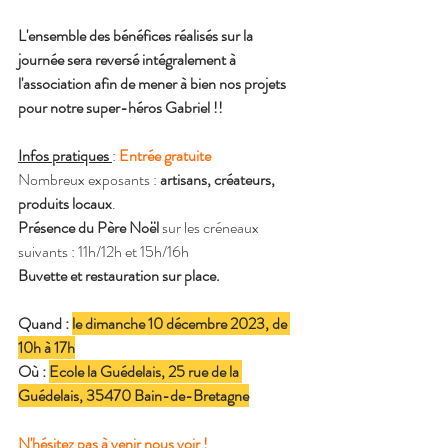
L'ensemble des bénéfices réalisés sur la 
journée sera reversé intégralement à 
l'association afin de mener à bien nos projets 
pour notre super-héros Gabriel !!
Infos pratiques
: 
Entrée gratuite
Nombreux exposants : 
artisans, créateurs, 
produits locaux
.
Présence du Père Noël 
sur les créneaux 
suivants : 11h/12h et 15h/16h
Buvette et restauration sur place.
Quand : 
le dimanche 10 décembre 2023, de 
10h à 17h
Où : 
Ecole la Guédelais, 25 rue de la 
Guédelais, 35470 Bain-de-Bretagne
N'hésitez pas à venir nous voir !