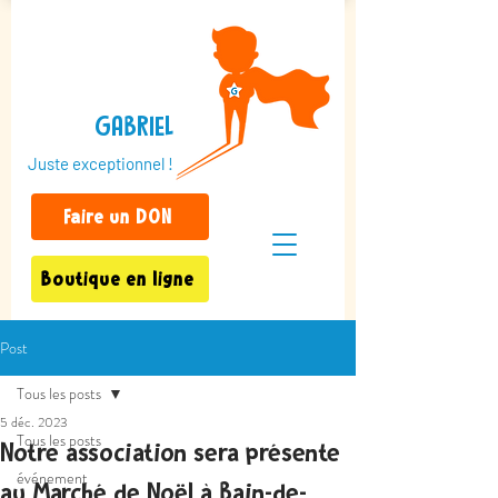
GABRIEL
Juste exceptionnel !
Faire un DON
Boutique en ligne
Post
Tous les posts
5 déc. 2023
Tous les posts
Notre association sera présente
événement
au Marché de Noël à Bain-de-