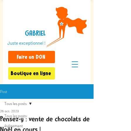
GABRIEL
Juste exceptionnel !
Faire un DON
Boutique en ligne
Post
Tous les posts
26 oct. 2023
Tous les posts
Pensez-y : vente de chocolats de
événement
Noël en cours !