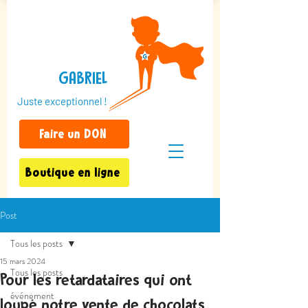
GABRIEL
Juste exceptionnel !
Faire un DON
Boutique en ligne
Post
Tous les posts
15 mars 2024
Tous les posts
Pour les retardataires qui ont
événement
loupé notre vente de chocolats