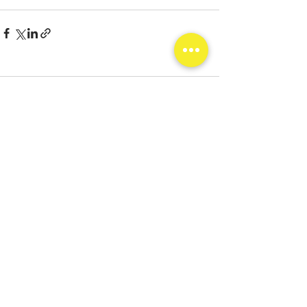
Commentaires
Rédigez un commentaire...
Contactez-nous
asso.gabrieljusteexceptionnel@gmail.com
Suivez-nous