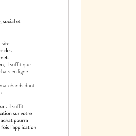
 social et 
 site 
r des 
net. 
en
; il suffit que 
chats en ligne 
 marchands dont 
b.
eur
 : il suffit 
cation sur votre 
 achat pourra 
ois l'application 