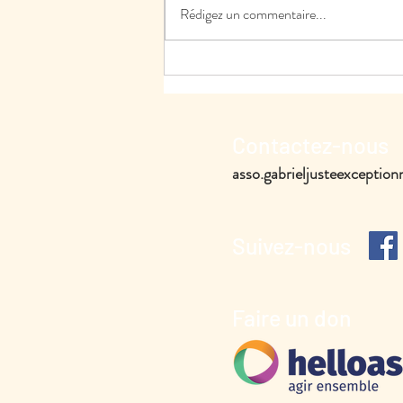
Rédigez un commentaire...
Contactez-nous
asso.gabrieljusteexcepti
Suivez-nous
Faire un don