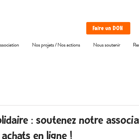
Faire un DON
association
Nos projets / Nos actions
Nous soutenir
Re
lidaire : soutenez notre associa
achats en ligne !