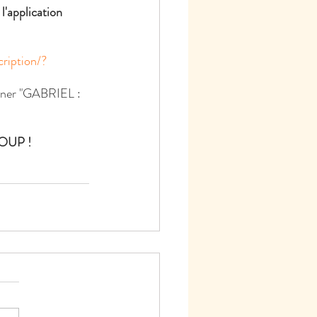
 l'application 
cription/?
onner "GABRIEL : 
UCOUP !