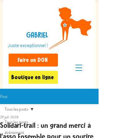
GABRIEL
Juste exceptionnel !
Faire un DON
Boutique en ligne
Post
Tous les posts
27 juil. 2023
Tous les posts
Solidari-trail : un grand merci à
événement
l'asso Ensemble pour un sourire