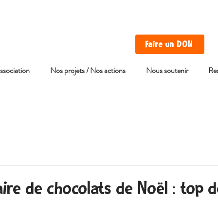
Faire un DON
association
Nos projets / Nos actions
Nous soutenir
Re
aire de chocolats de Noël : top d