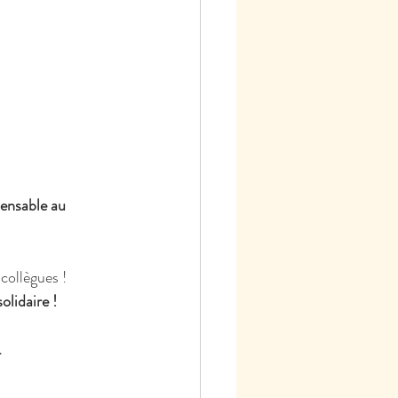
pensable au 
collègues ! 
olidaire !
.