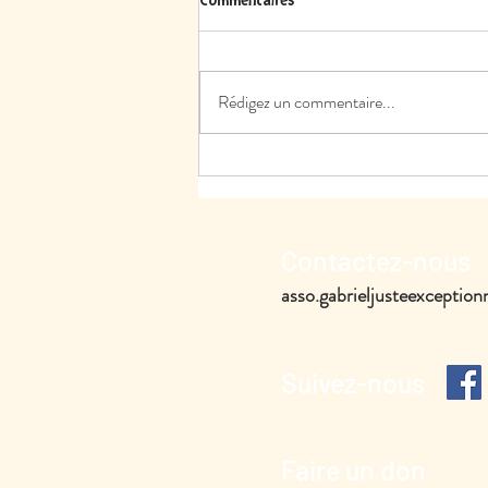
Commentaires
Rédigez un commentaire...
Contactez-nous
asso.gabrieljusteexcepti
Suivez-nous
Faire un don