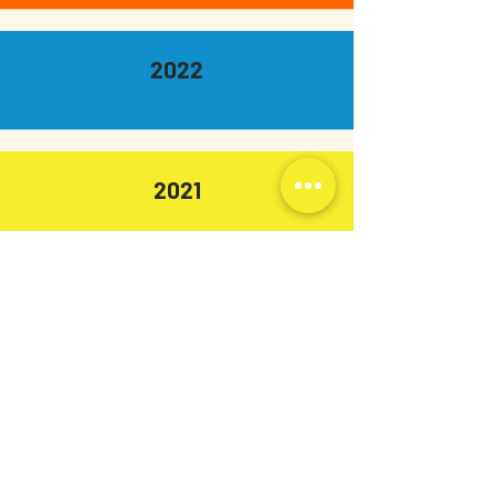
2022
2021
Contactez-nous
asso.gabrieljusteexceptionnel@gmail.com
Suivez-nous