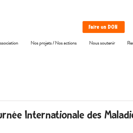
Faire un DON
association
Nos projets / Nos actions
Nous soutenir
Re
urnée Internationale des Maladie