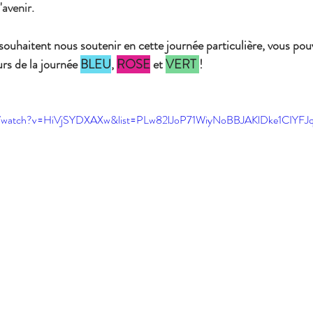
'avenir.
ouhaitent nous soutenir en cette journée particulière, vous pouve
rs de la journée 
BLEU
, 
ROSE
 et 
VERT 
!
om/watch?v=HiVjSYDXAXw&list=PLw82lJoP71WiyNoBBJAKlDke1CIYFJq