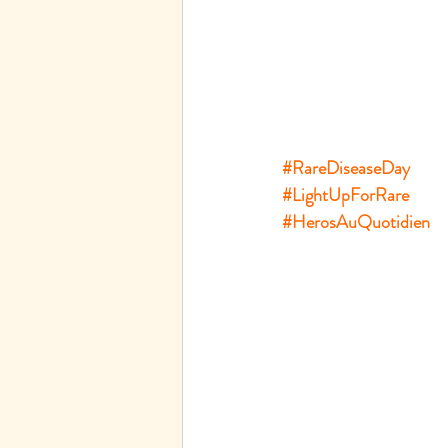
#RareDiseaseDay
#LightUpForRare
#HerosAuQuotidien