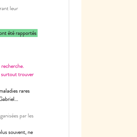
ant leur 
ont été rapportés 
a recherche.
 surtout trouver 
maladies rares 
abriel...
ganisées par les 
lus souvent, ne 