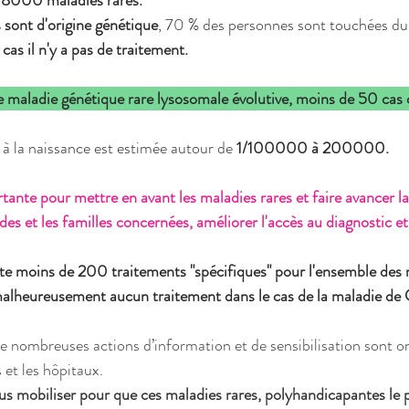
8000 maladies rares.
 sont d'origine génétique
, 70 % des personnes sont touchées dur
cas il n'y a pas de traitement.
ne maladie génétique rare lysosomale évolutive, moins de 50 cas 
 la naissance est estimée autour de 
1/100000 à 200000.
tante pour mettre en avant les maladies rares et faire avancer l
ades et les familles concernées, améliorer l'accès au diagnostic et
xiste moins de 200 traitements "spécifiques" pour l'ensemble des 
malheureusement aucun traitement dans le cas de la maladie de G
de nombreuses actions d’information et de sensibilisation sont or
 et les hôpitaux. 
s mobiliser pour que ces maladies rares, polyhandicapantes le p