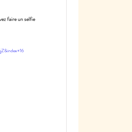
z faire un selfie 
jZ&index=16