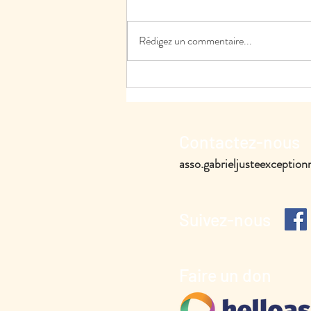
Rédigez un commentaire...
Contactez-nous
asso.gabrieljusteexcepti
Suivez-nous
Faire un don