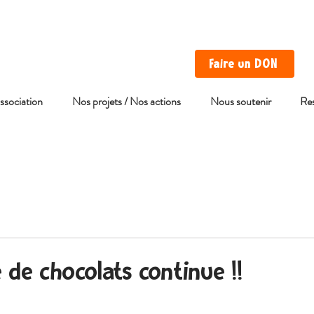
Faire un DON
association
Nos projets / Nos actions
Nous soutenir
Re
 de chocolats continue !!