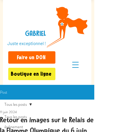
GABRIEL
Juste exceptionnel !
Faire un DON
Boutique en ligne
Post
Tous les posts
11 juin 2024
Tous les posts
Retour en images sur le Relais de
événement
la Flamme Olympique du 6 juin